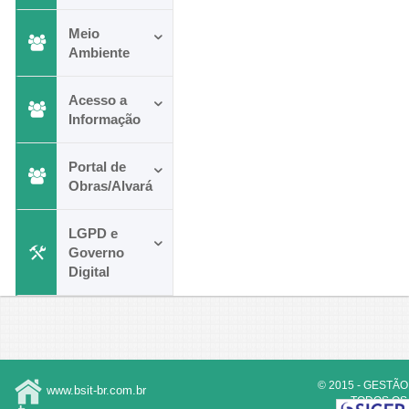
Meio
Ambiente
Acesso a
Informação
Portal de
Obras/Alvará
LGPD e
Governo
Digital
© 2015 - GESTÃO
www.bsit-br.com.br
TODOS OS 